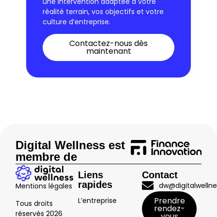
une intervention adaptée à votre
réalité terrain, vos objectifs et votre
culture d’entreprise.
Contactez-nous dès
maintenant
Digital Wellness est
membre de
Liens
Contact
rapides
dw@digitalwellne
Mentions légales
Prendre
L’entreprise
Tous droits
rendez-
réservés
2026
vous