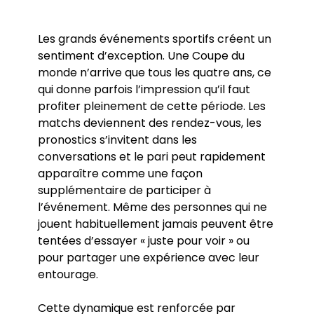
Les grands événements sportifs créent un
sentiment d’exception. Une Coupe du
monde n’arrive que tous les quatre ans, ce
qui donne parfois l’impression qu’il faut
profiter pleinement de cette période. Les
matchs deviennent des rendez-vous, les
pronostics s’invitent dans les
conversations et le pari peut rapidement
apparaître comme une façon
supplémentaire de participer à
l’événement. Même des personnes qui ne
jouent habituellement jamais peuvent être
tentées d’essayer « juste pour voir » ou
pour partager une expérience avec leur
entourage.
Cette dynamique est renforcée par