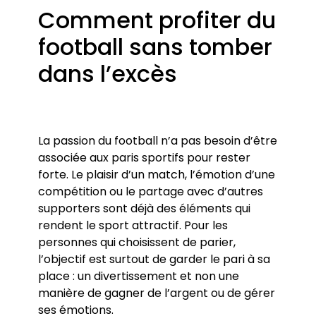
Comment profiter du
football sans tomber
dans l’excès
La passion du football n’a pas besoin d’être
associée aux paris sportifs pour rester
forte. Le plaisir d’un match, l’émotion d’une
compétition ou le partage avec d’autres
supporters sont déjà des éléments qui
rendent le sport attractif. Pour les
personnes qui choisissent de parier,
l’objectif est surtout de garder le pari à sa
place : un divertissement et non une
manière de gagner de l’argent ou de gérer
ses émotions.