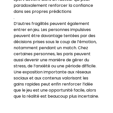
paradoxalement renforcer la confiance
dans ses propres prédictions
.
D’autres fragilités peuvent également
entrer en jeu. Les personnes impulsives
peuvent être davantage tentées par des
décisions prises sous le coup de l’émotion,
notamment pendant un match. Chez
certaines personnes, les paris peuvent
aussi devenir une manière de gérer du
stress, de l’anxiété ou une période difficile.
Une exposition importante aux réseaux
sociaux et aux contenus valorisant les
gains rapides peut enfin renforcer l’idée
que le jeu est une opportunité facile, alors
que la réalité est beaucoup plus incertaine.