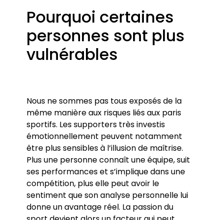
Pourquoi certaines
personnes sont plus
vulnérables
Nous ne sommes pas tous exposés de la
même manière aux risques liés aux paris
sportifs. Les supporters très investis
émotionnellement peuvent notamment
être plus sensibles à l’illusion de maîtrise.
Plus une personne connaît une équipe, suit
ses performances et s’implique dans une
compétition, plus elle peut avoir le
sentiment que son analyse personnelle lui
donne un avantage réel. La passion du
sport devient alors un facteur qui peut