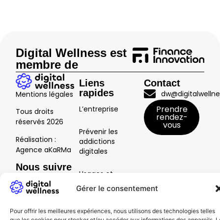
Digital Wellness est
membre de
Liens
Contact
rapides
dw@digitalwellne
Mentions légales
Prendre
L’entreprise
Tous droits
rendez-
réservés
2026
vous
Prévenir les
Réalisation :
addictions
Agence aKaRMa
digitales
Nous suivre
Usages et
secteurs
Gérer le consentement
Ressources
Pour offrir les meilleures expériences, nous utilisons des technologies telles
que les cookies pour stocker et/ou accéder aux informations des appareils. L