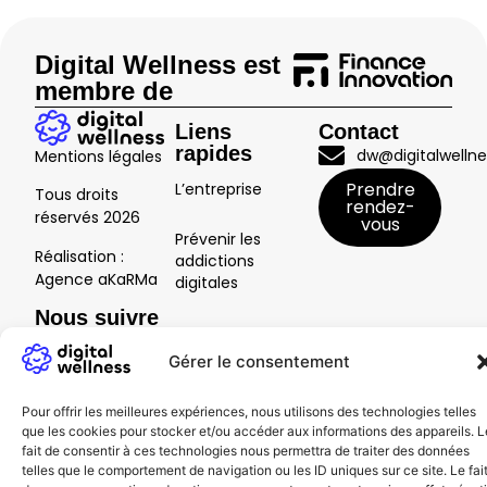
Digital Wellness est
membre de
Liens
Contact
rapides
dw@digitalwellne
Mentions légales
Prendre
L’entreprise
Tous droits
rendez-
réservés
2026
vous
Prévenir les
Réalisation :
addictions
Agence aKaRMa
digitales
Nous suivre
Usages et
secteurs
Gérer le consentement
Ressources
Pour offrir les meilleures expériences, nous utilisons des technologies telles
que les cookies pour stocker et/ou accéder aux informations des appareils. L
fait de consentir à ces technologies nous permettra de traiter des données
Notre offre
telles que le comportement de navigation ou les ID uniques sur ce site. Le fai